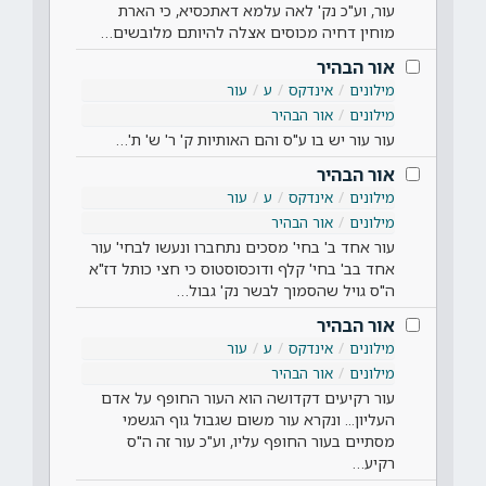
עור, וע"כ נק' לאה עלמא דאתכסיא, כי הארת
מוחין דחיה מכוסים אצלה להיותם מלובשים…
אור הבהיר
מילונים
אינדקס
ע
עור
מילונים
אור הבהיר
עור עור יש בו ע"ס והם האותיות ק' ר' ש' ת'…
אור הבהיר
מילונים
אינדקס
ע
עור
מילונים
אור הבהיר
עור אחד ב' בחי' מסכים נתחברו ונעשו לבחי' עור
אחד בב' בחי' קלף ודוכסוסטוס כי חצי כותל דז"א
ה"ס גויל שהסמוך לבשר נק' גבול…
אור הבהיר
מילונים
אינדקס
ע
עור
מילונים
אור הבהיר
עור רקיעים דקדושה הוא העור החופף על אדם
העליון... ונקרא עור משום שגבול גוף הגשמי
מסתיים בעור החופף עליו, וע"כ עור זה ה"ס
רקיע…