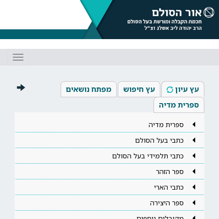
Toggle
gation
עץ עיון
עץ חיפוש
מפתח נושאים
ספרית מדיה
ספרית מדיה
כתבי בעל הסולם
כתבי תלמידי בעל הסולם
ספר הזהר
כתבי הארי
ספר היצירה
מקובלים נוספים