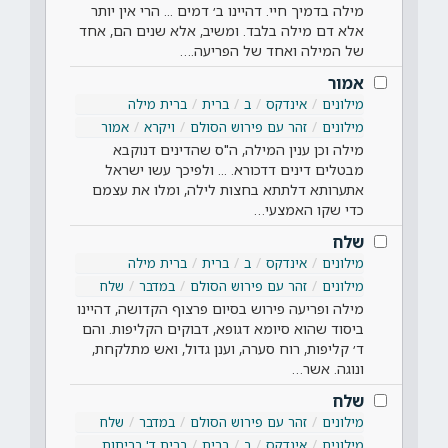
מילה בדמיך חיי. דהיינו ב׳ דמים ... הרי אין יותר
אלא דם מילה בלבד. ומשיב, אלא שנים הם, אחד
של המילה ואחד של הפריעה.…
אמור
מילונים
אינדקס
ב
ברית
ברית מילה
מילונים
זהר עם פירוש הסולם
ויקרא
אמור
מילה וכן ענין המילה, ה"ס שהדינים דנוקבא
מבטלים דינים דדכורא. ... ולפיכך עשו ישראל
אתערותא דלתתא בחצות לילה, ומלו את עצמם
כדי שקו האמצעי…
שלח
מילונים
אינדקס
ב
ברית
ברית מילה
מילונים
זהר עם פירוש הסולם
במדבר
שלח
מילה ופריעה פירוש בסיום פרצוף הקדושה, דהיינו
ביסוד שהוא סיומא דגופא, דבוקים הקליפות. והם
ד׳ קליפות, רוח סערה, וענן גדול, ואש מתלקחת,
ונוגה. אשר…
שלח
מילונים
זהר עם פירוש הסולם
במדבר
שלח
מילונים
אינדקס
ב
ברית
ברית ד' בריתות