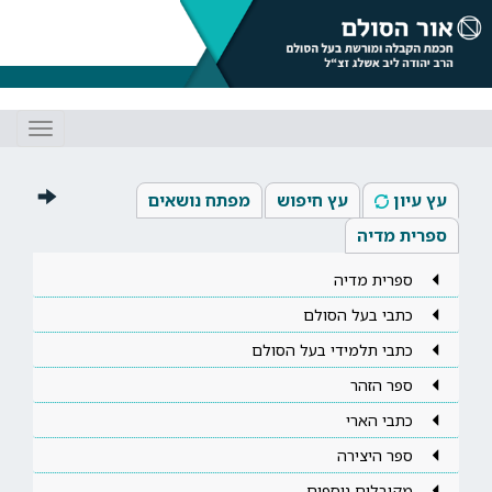
Toggle
gation
עץ עיון
עץ חיפוש
מפתח נושאים
ספרית מדיה
ספרית מדיה
כתבי בעל הסולם
כתבי תלמידי בעל הסולם
ספר הזהר
כתבי הארי
ספר היצירה
מקובלים נוספים