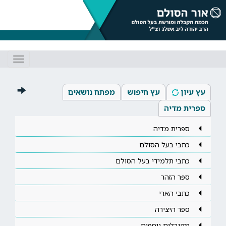
Toggle
gation
עץ עיון
עץ חיפוש
מפתח נושאים
ספרית מדיה
ספרית מדיה
כתבי בעל הסולם
כתבי תלמידי בעל הסולם
ספר הזהר
כתבי הארי
ספר היצירה
מקובלים נוספים