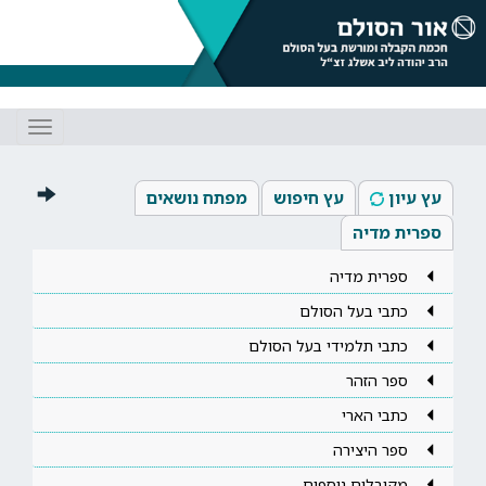
Toggle
gation
עץ עיון
עץ חיפוש
מפתח נושאים
ספרית מדיה
ספרית מדיה
כתבי בעל הסולם
כתבי תלמידי בעל הסולם
ספר הזהר
כתבי הארי
ספר היצירה
מקובלים נוספים