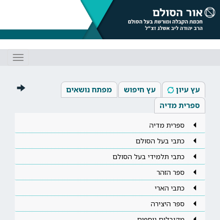
Toggle
gation
עץ עיון
עץ חיפוש
מפתח נושאים
ספרית מדיה
ספרית מדיה
כתבי בעל הסולם
כתבי תלמידי בעל הסולם
ספר הזהר
כתבי הארי
ספר היצירה
מקובלים נוספים