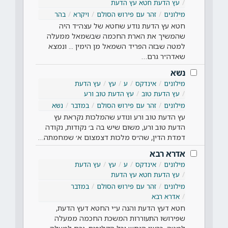
עץ הדעת חטא עץ הדעת
מילונים
זהר עם פירוש הסולם
ויקרא
בהר
חטא עץ הדעת נודע שחטא של עצה״ד היה
שהמשיך את הארת החכמה שבשמאל ממעלה
למטה שבזה הפריד השמאל מן הימין ... ונמצא
שאדה״ר גרם…
נשא
מילונים
אינדקס
ע
עץ
עץ הדעת
עץ הדעת טוב
עץ הדעת טוב ורע
מילונים
זהר עם פירוש הסולם
במדבר
נשא
עץ הדעת טוב ורע ונודע שהמלכות נקראת עץ
הדעת טוב ורע, משום שיש בה ב׳ נקודות, נקודה
דמדת הדין, שה״ס מלכות דצמצום א׳ שמחמתה…
אדרא רבא
מילונים
אינדקס
ע
עץ
עץ הדעת
עץ הדעת חטא עץ הדעת
מילונים
זהר עם פירוש הסולם
במדבר
אדרא רבא
חטא דעץ הדעת והנה ע״י החטא דעץ הדעת,
שפירושו התעוררות המשכת החכמה ממעלה