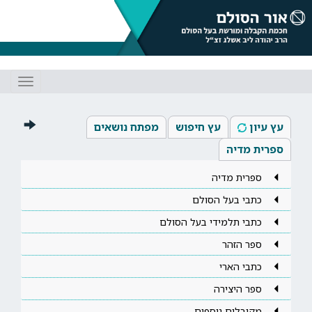
Toggle
gation
עץ עיון
עץ חיפוש
מפתח נושאים
ספרית מדיה
ספרית מדיה
כתבי בעל הסולם
כתבי תלמידי בעל הסולם
ספר הזהר
כתבי הארי
ספר היצירה
מקובלים נוספים