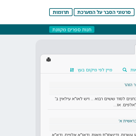
סרטוני הסבר על המערכת
תרומות
חנות ספרים מקוונת
ות
מיין לפי מיקום בעץ
 הזהר
נים לסוד ששים רבוא ... ויש לאו"א עילאין ב'
אלפים. או…
ראשית א'
ן עשרות, ודישסו"ת מאות, ודאו"א אלפים, ודא"א