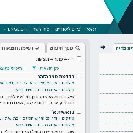
ראשי
כלים לימודיים
צור קשר
ENGLISH
מסך חיפוש
רשימת תוצאות
ית מדיה
1
-
4
מתוך
4
תוצאות
סנן תוצאות
חיפוש בתוצא
הקדמת ספר הזהר
מילונים
זהר עם פירוש הסולם
הקדמת ספר
מילונים
אינדקס
ש
ששים רבוא
ששים רבוא שפע המוחין דאו"א עילאין ... נבח
הבחנות, או מבחינתם עצמם, שאז נבחנים ל
בראשית א'
מילונים
זהר עם פירוש הסולם
בראשית
ב
מילונים
אינדקס
ש
ששים רבוא
ששים רבוא ספירת הנוק' הן יחידות, ודז"א ה