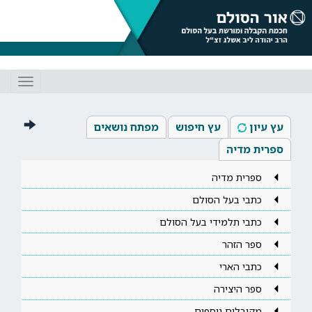
Toggle
gation
עץ עיון
עץ חיפוש
מפתח נושאים
ספרית מדיה
ספרית מדיה
כתבי בעל הסולם
כתבי תלמידי בעל הסולם
ספר הזהר
כתבי הארי
ספר היצירה
מקובלים נוספים