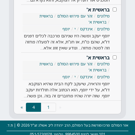
בראשית א'
מילונים
זהר עם פירוש הסולם
בראשית
בראשית א'
מילונים
אינדקס
י
יוסף
יוסף יעקב ומשה היו שניהם מרכבה לכלים דפנים
דז"א, שהם כו"ח, או חג"ת, אלא זה למעלה מחזה
וזה למטה מחזה... ונודע שאין זווג אלא…
בראשית א'
מילונים
זהר עם פירוש הסולם
בראשית
בראשית א'
מילונים
אינדקס
י
יוסף
יוסף והראיה, שיעקב לקח הבית שהיא הנוקבא
דז"א, על ידי יוסף, הוא הכתוב אלה תולדות יעקב
יוסף. שזה יורה שהיו מחוברים זה בזה...וכן משה…
(current)
»
4
«
אור הסולם: מרכז מורשת בעל הסולם, הרב יהודה ליב אשלג זצ"ל 2026 © | ת.ד.
101 מושב לוזית 9984500, טלפון: 051-5730078