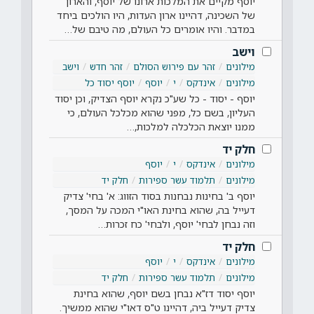
יוסף מקיים את המלכות ארונו של יוסף, והארון
של השכינה, דהיינו ארון העדות, היו הולכים ביחד
במדבר. והיו אומרים כל העולם, מה טיבם של…
וישב
מילונים
זהר עם פירוש הסולם
זהר חדש
וישב
מילונים
אינדקס
י
יוסף
יוסף יסוד כל
יוסף - יסוד - כל שע"כ נקרא יוסף הצדיק, וכן יסוד
העליון, בשם כל, מפני שהוא מכלכל העולם, כי
ממנו יוצאת הכלכלה למלכות,…
חלק יד
מילונים
אינדקס
י
יוסף
מילונים
תלמוד עשר ספירות
חלק יד
יוסף ב' בחינות נבחנות בסוד הזווג: א' בחי' צדיק
דעייל בה, שהוא בחינת האו"י המכה על המסך,
וזה נבחן לבחי' יוסף, ולבחי' כח זכרות…
חלק יד
מילונים
אינדקס
י
יוסף
מילונים
תלמוד עשר ספירות
חלק יד
יוסף יסוד דז"א נבחן בשם יוסף, שהוא בחינת
צדיק דעייל ביה, דהיינו ט"ס דאו"י שהוא ממשיך.