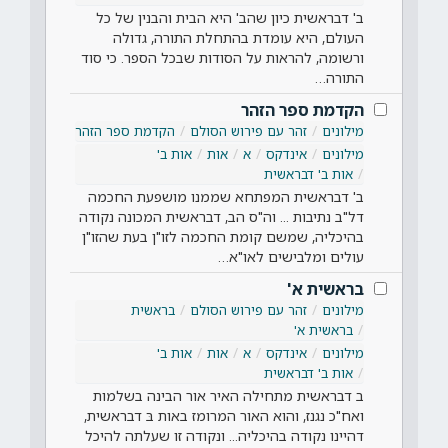
ב' דבראשית כיון שהב' היא הבית והבנין של כל
העולם, היא עומדת בהתחלת התורה, גדולה
ורשומה, להראות על הסודות שבכל הספר. כי סוד
התורה…
הקדמת ספר הזהר
מילונים
זהר עם פירוש הסולם
הקדמת ספר הזהר
מילונים
אינדקס
א
אות
אות ב'
אות ב' דבראשית
ב' דבראשית המפתחא שממנו מושפעת החכמה
דל"ב נתיבות ... וה"ס הב, דבראשית המכונה נקודה
בהיכליה, שמשם קומת החכמה לזו"ן בעת שהזו"ן
עולים ומלבישים לאו"א…
בראשית א'
מילונים
זהר עם פירוש הסולם
בראשית
בראשית א'
מילונים
אינדקס
א
אות
אות ב'
אות ב' דבראשית
ב דבראשית מתחילה האיר אור הבינה בשלמות
ואח"כ נגנז, והוא האור המרומז באות בּ דבראשית,
דהיינו נקודה בהיכליה... ונקודה זו שעלתה להיכל