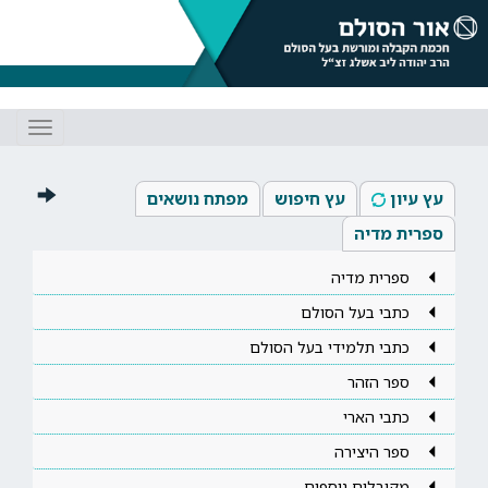
Toggle
gation
עץ עיון
עץ חיפוש
מפתח נושאים
ספרית מדיה
ספרית מדיה
כתבי בעל הסולם
כתבי תלמידי בעל הסולם
ספר הזהר
כתבי הארי
ספר היצירה
מקובלים נוספים