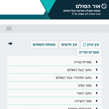
Toggle
gation
עץ עיון
עץ חיפוש
מפתח נושאים
ספרית מדיה
ספרית מדיה
כתבי בעל הסולם
כתבי תלמידי בעל הסולם
ספר הזהר
כתבי הארי
ספר היצירה
מקובלים נוספים