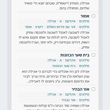
אכילה, ומוחין דישסו"ת, שבהם יוצא הי' מאויר
שלהם, ומתגלה בהם…
אמור
מילונים
אינדקס
א
אכילה
מילונים
זהר עם פירוש הסולם
ויקרא
אמור
אכילה לשבעה לאכול לשבעה ולמכסה עתיק.
לאכול לשבעה, היינו לגלות עד אותו מקום שיש לו
רשות, דהיינו מבחינת ו״ק, ולא יותר, ועכ״ז ולמכסה
עתיק,…
בית שער הכוונות
מילונים
אינדקס
א
אכילה
מילונים
בית שער הכוונות
אכילה לכן היו אוכלים כדי לבררם כי אכילה הוא
ענין העלאת מ"ן ומ"ד ובירורים, והיה צריך לברר
את הדומם והצומח, ע"כ ניתנים לו לאכילה,…
אור הבהיר
מילונים
אינדקס
א
אכילה
מילונים
אור הבהיר
אכילה ושתיה סוד הבינה ה"ס קולות הנשמעות