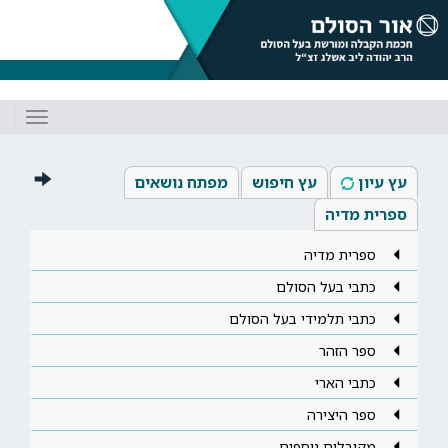
Toggle
gation
עץ עיון
עץ חיפוש
מפתח נושאים
ספרית מדיה
ספרית מדיה
כתבי בעל הסולם
כתבי תלמידי בעל הסולם
ספר הזהר
כתבי הארי
ספר היצירה
מקובלים נוספים