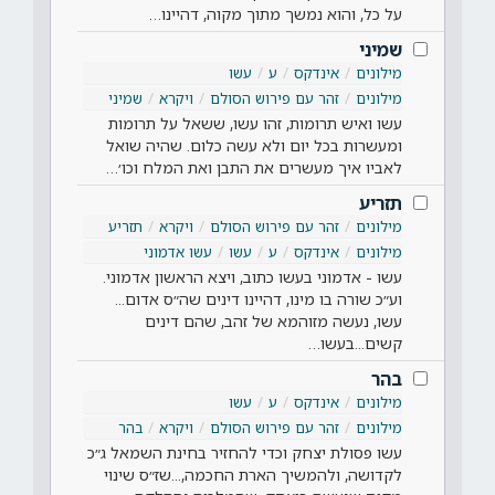
על כל, והוא נמשך מתוך מקוה, דהיינו…
שמיני
מילונים
אינדקס
ע
עשו
מילונים
זהר עם פירוש הסולם
ויקרא
שמיני
עשו ואיש תרומות, זהו עשו, ששאל על תרומות
ומעשרות בכל יום ולא עשה כלום. שהיה שואל
לאביו איך מעשרים את התבן ואת המלח וכו׳…
תזריע
מילונים
זהר עם פירוש הסולם
ויקרא
תזריע
מילונים
אינדקס
ע
עשו
עשו אדמוני
עשו - אדמוני בעשו כתוב, ויצא הראשון אדמוני.
וע״כ שורה בו מינו, דהיינו דינים שה״ס אדום...
עשו, נעשה מזוהמא של זהב, שהם דינים
קשים...בעשו…
בהר
מילונים
אינדקס
ע
עשו
מילונים
זהר עם פירוש הסולם
ויקרא
בהר
עשו פסולת יצחק וכדי להחזיר בחינת השמאל ג״כ
לקדושה, ולהמשיך הארת החכמה,...שז״ס שינוי