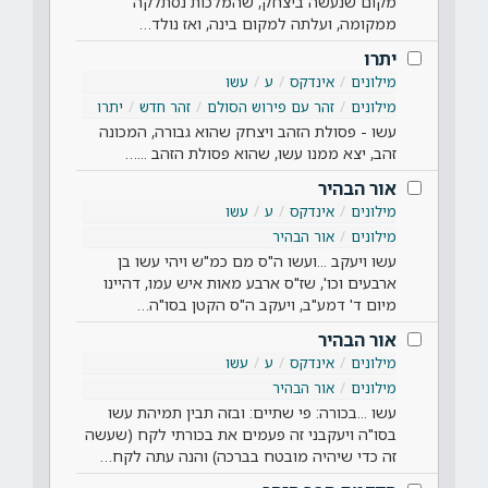
מקום שנעשה ביצחק, שהמלכות נסתלקה
ממקומה, ועלתה למקום בינה, ואז נולד…
יתרו
מילונים
אינדקס
ע
עשו
מילונים
זהר עם פירוש הסולם
זהר חדש
יתרו
עשו - פסולת הזהב ויצחק שהוא גבורה, המכונה
זהב, יצא ממנו עשו, שהוא פסולת הזהב ...…
אור הבהיר
מילונים
אינדקס
ע
עשו
מילונים
אור הבהיר
עשו ויעקב ...ועשו ה"ס מם כמ"ש ויהי עשו בן
ארבעים וכו', שז"ס ארבע מאות איש עמו, דהיינו
מיום ד' דמע"ב, ויעקב ה"ס הקטן בסו"ה…
אור הבהיר
מילונים
אינדקס
ע
עשו
מילונים
אור הבהיר
עשו ...בכורה: פי שתיים: ובזה תבין תמיהת עשו
בסו"ה ויעקבני זה פעמים את בכורתי לקח (שעשה
זה כדי שיהיה מובטח בברכה) והנה עתה לקח…