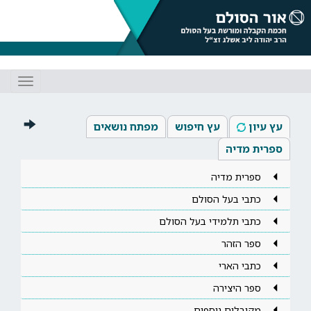
Toggle
gation
עץ עיון
עץ חיפוש
מפתח נושאים
ספרית מדיה
ספרית מדיה
כתבי בעל הסולם
כתבי תלמידי בעל הסולם
ספר הזהר
כתבי הארי
ספר היצירה
מקובלים נוספים