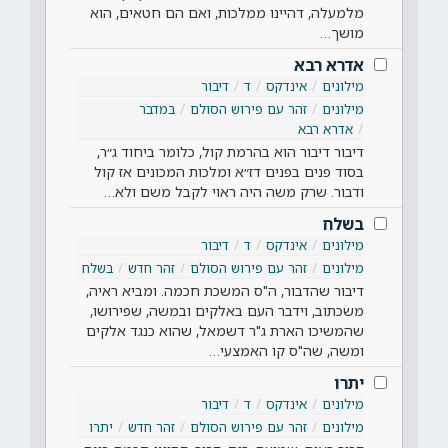
מלמעלה, דהיינו ממלכות, ואם הם חטאים, הוא
מושך…
אדרא רבא
מילונים
אינדקס
ד
דיבור
מילונים
זהר עם פירוש הסולם
במדבר
אדרא רבא
דיבור דיבור הוא בהרמת קול, כלומר ביחוד ג״ר,
בסוד פנים בפנים דז״א ומלכות המכונים אז קול
ודבור. שרק משה היה ראוי לקבל משם ולא…
בשלח
מילונים
אינדקס
ד
דיבור
מילונים
זהר עם פירוש הסולם
זהר חדש
בשלח
דיבור שהדבור, ה"ס המשכת חכמה. ומביא ראיה,
משכתוב, וידבר העם באלקים ובמשה, שפירושו,
שהמשיכו הארת ג"ר דשמאל, שהוא כנגד אלקים
ומשה, שה"ס קו האמצעי…
יתרו
מילונים
אינדקס
ד
דיבור
מילונים
זהר עם פירוש הסולם
זהר חדש
יתרו