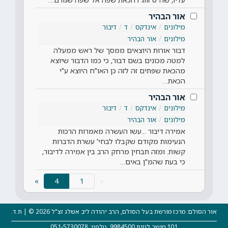
אור הבהיר
מילונים
אינדקס
ד
דיבור
מילונים
אור הבהיר
דבור אורות היוצאים ממסך של ראש ממעלה
למטה מכונים בשם דבור, כי כמו הדבור שיוצא
מהכאת שפתים זה לזה כן האו"ח היוצא ע"י
הכאת…
אור הבהיר
מילונים
אינדקס
ד
דיבור
מילונים
אור הבהיר
אמירה דיבור ...עשו העשרה מאמרות הרכות
הנעימות מקודם שקבלו לבחי' עשרת הדברות
קשות. ומזה תבחין מרחק הרב בין אמירה לדיבור,
כי בעת שהמ"ן באים…
(current)
»
4
«
אור הסולם: מרכז מורשת בעל הסולם, הרב יהודה ליב אשלג זצ"ל 2026 © | ת.ד.
101 מושב לוזית 9984500, טלפון: 051-5730078