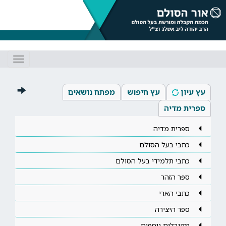
Toggle
gation
עץ עיון
עץ חיפוש
מפתח נושאים
ספרית מדיה
ספרית מדיה
כתבי בעל הסולם
כתבי תלמידי בעל הסולם
ספר הזהר
כתבי הארי
ספר היצירה
מקובלים נוספים