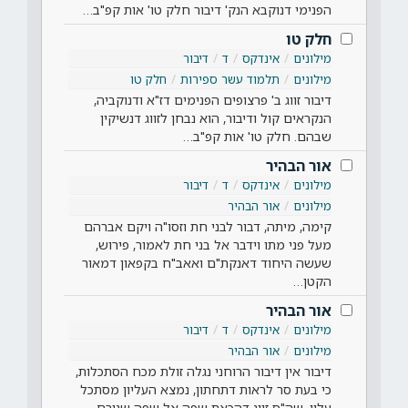
הפנימי דנוקבא הנק' דיבור חלק טו' אות קפ"ב…
חלק טו
מילונים
אינדקס
ד
דיבור
מילונים
תלמוד עשר ספירות
חלק טו
דיבור זווג ב' פרצופים הפנימים דז"א ודנוקביה,
הנקראים קול ודיבור, הוא נבחן לזווג דנשיקין
שבהם. חלק טו' אות קפ"ב…
אור הבהיר
מילונים
אינדקס
ד
דיבור
מילונים
אור הבהיר
קימה, מיתה, דבור לבני חת וזסו"ה ויקם אברהם
מעל פני מתו וידבר אל בני חת לאמור, פירוש,
שעשה היחוד דאנקת"ם ואאב"ח בקפאון דמאור
הקטן…
אור הבהיר
מילונים
אינדקס
ד
דיבור
מילונים
אור הבהיר
דיבור אין דיבור הרוחני נגלה זולת מכח הסתכלות,
כי בעת סר לראות דתחתון, נמצא העליון מסתכל
עליו, שה"ס זווג דהכאת שפה אל שפה שגורם…