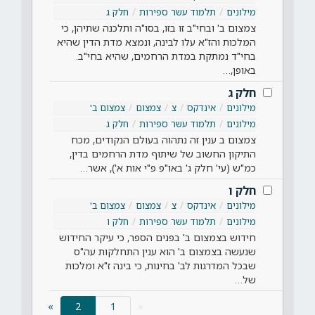
מילונים
תלמוד עשר ספירות
חלק ג
צמצום ב' ובחי"ב זו בזו, בסו"ה ותלכנה שתיהן, כי
המלכות והז"א עלו לבינה, ונמצא מדת הדין שהיא
בחי"ד נמתקת במדת הרחמים, שהיא בחי"ב.
באופן,…
חלק ג
מילונים
אינדקס
צ
צמצום
צמצום ב'
מילונים
תלמוד עשר ספירות
חלק ג
צמצום ב ענין זה נתהוה בעולם הנקודים, מכח
התיקון החשוב של שיתוף מדת הרחמים בדין,
כמ"ש (עי' חלק ג' באו"פ פ"י אות א'), אשר…
חלק ו
מילונים
אינדקס
צ
צמצום
צמצום ב'
מילונים
תלמוד עשר ספירות
חלק ו
חידוש בצמצום ב' בפנים הספר, כי עיקר החידוש
שנעשה בצמצום ב' הוא ענין התחלקות עה"ס
שבכל המדרגות לב' בחינות, כי בינה ז"א ומלכות
של…
(current)
»
2
«