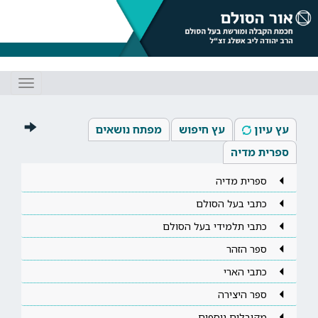
Toggle
gation
עץ עיון
עץ חיפוש
מפתח נושאים
ספרית מדיה
ספרית מדיה
כתבי בעל הסולם
כתבי תלמידי בעל הסולם
ספר הזהר
כתבי הארי
ספר היצירה
מקובלים נוספים