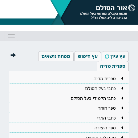
Toggle
gation
עץ עיון
עץ חיפוש
מפתח נושאים
ספרית מדיה
ספרית מדיה
כתבי בעל הסולם
כתבי תלמידי בעל הסולם
ספר הזהר
כתבי הארי
ספר היצירה
מקובלים נוספים