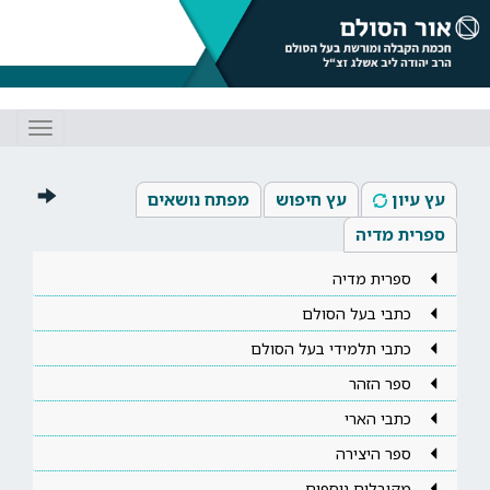
Toggle
gation
עץ עיון
עץ חיפוש
מפתח נושאים
ספרית מדיה
ספרית מדיה
כתבי בעל הסולם
כתבי תלמידי בעל הסולם
ספר הזהר
כתבי הארי
ספר היצירה
מקובלים נוספים