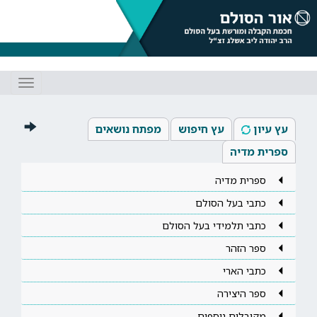
Toggle
gation
עץ עיון
עץ חיפוש
מפתח נושאים
ספרית מדיה
ספרית מדיה
כתבי בעל הסולם
כתבי תלמידי בעל הסולם
ספר הזהר
כתבי הארי
ספר היצירה
מקובלים נוספים