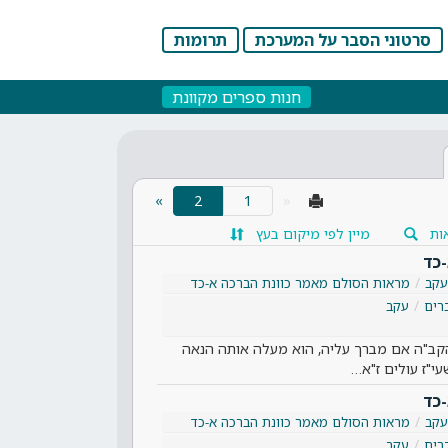
סרטוני הסבר על המערכת
תרומות
חנות ספרים מקוונת
(current)
»
2
«
ות
מיין לפי מיקום בעץ
-כד
עקב
מראות הסולם מאמר כוונת הברכה א-כד
רים
עקב
קב"ה אם מברך עליה, הוא מעלה אותה הנאה
י"ז עולים ז"א…
-כד
עקב
מראות הסולם מאמר כוונת הברכה א-כד
רים
עקב