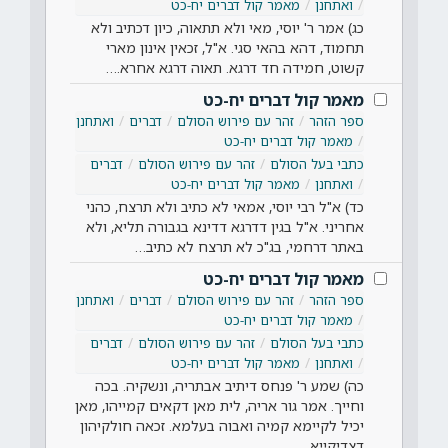
ואתחנן
מאמר קול דברים יח-כט
כג) אמר ר' יוסי, מאי ולא תתאוה, כיון דכתיב ולא
תחמוד, דהא בהאי סגי. א"ל, זכאין אינון מארי
קשוט, חמידה חד דרגא. תאוה דרגא אחרא.…
מאמר קול דברים יח-כט
ספר הזהר
זהר עם פירוש הסולם
דברים
ואתחנן
מאמר קול דברים יח-כט
כתבי בעל הסולם
זהר עם פירוש הסולם
דברים
ואתחנן
מאמר קול דברים יח-כט
כד) א"ל רבי יוסי, אמאי לא כתיב ולא תרצח, כהני
אחריני. א"ל בגין דדרגא דדינא בגבורה תליא, ולא
באתר דרחמי, בג"כ לא תרצח לא כתיב…
מאמר קול דברים יח-כט
ספר הזהר
זהר עם פירוש הסולם
דברים
ואתחנן
מאמר קול דברים יח-כט
כתבי בעל הסולם
זהר עם פירוש הסולם
דברים
ואתחנן
מאמר קול דברים יח-כט
כה) שמע ר' פנחס דיתיב אבתריה, ונשקיה. בכה
וחייך. אמר גור אריה, לית מאן דקאים קמייהו, מאן
יכיל לקיימא קמיה ואבוה בעלמא. זכאה חולקיהון
דצדיקייא,…