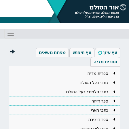
Toggle
gation
עץ עיון
עץ חיפוש
מפתח נושאים
ספרית מדיה
ספרית מדיה
כתבי בעל הסולם
כתבי תלמידי בעל הסולם
ספר הזהר
כתבי הארי
ספר היצירה
מקובלים נוספים