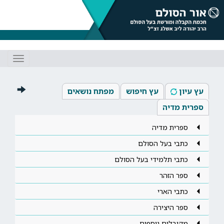
Toggle
gation
עץ עיון
עץ חיפוש
מפתח נושאים
ספרית מדיה
ספרית מדיה
כתבי בעל הסולם
כתבי תלמידי בעל הסולם
ספר הזהר
כתבי הארי
ספר היצירה
מקובלים נוספים