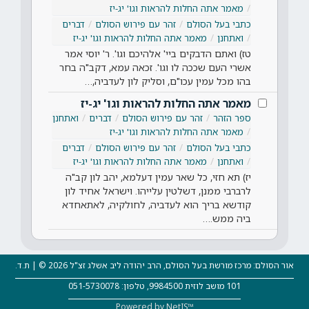
מאמר אתה החלות להראות וגו' יג-יז
כתבי בעל הסולם
זהר עם פירוש הסולם
דברים
ואתחנן
מאמר אתה החלות להראות וגו' יג-יז
טז) ואתם הדבקים ביי' אלהיכם וגו'. ר' יוסי אמר
אשרי העם שככה לו וגו'. זכאה עמא, דקב"ה בחר
בהו מכל עמין עכו"ם, וסליק לון לעדביה,…
מאמר אתה החלות להראות וגו' יג-יז
ספר הזהר
זהר עם פירוש הסולם
דברים
ואתחנן
מאמר אתה החלות להראות וגו' יג-יז
כתבי בעל הסולם
זהר עם פירוש הסולם
דברים
ואתחנן
מאמר אתה החלות להראות וגו' יג-יז
יז) תא חזי, כל שאר עמין דעלמא, יהב לון קב"ה
לרברבי ממנן, דשלטין עלייהו. וישראל אחיד לון
קודשא בריך הוא לעדביה, לחולקיה, לאתאחדא
ביה ממש.…
אור הסולם: מרכז מורשת בעל הסולם, הרב יהודה ליב אשלג זצ"ל 2026 © | ת.ד.
101 מושב לוזית 9984500, טלפון: 051-5730078
Powered by NetIS™