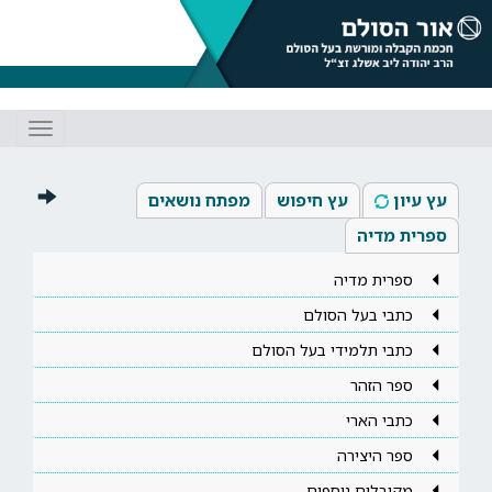
Toggle
gation
עץ עיון
עץ חיפוש
מפתח נושאים
ספרית מדיה
ספרית מדיה
כתבי בעל הסולם
כתבי תלמידי בעל הסולם
ספר הזהר
כתבי הארי
ספר היצירה
מקובלים נוספים