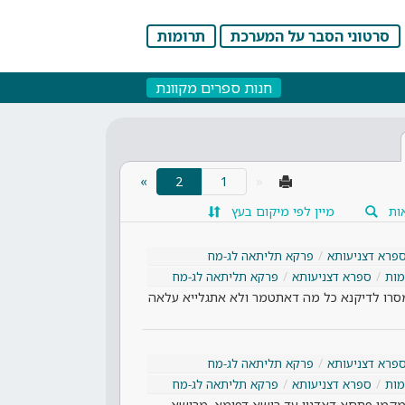
סרטוני הסבר על המערכת
תרומות
חנות ספרים מקוונת
(current)
»
2
«
ות
מיין לפי מיקום בעץ
פרא דצניעותא
פרקא תליתאה לג-מח
ות
ספרא דצניעותא
פרקא תליתאה לג-מח
מסרו לדיקנא כל מה דאתטמר ולא אתגלייא עלאה
פרא דצניעותא
פרקא תליתאה לג-מח
ות
ספרא דצניעותא
פרקא תליתאה לג-מח
ן מקמי פתחא דאדנין עד רישא דפומא. מרישא