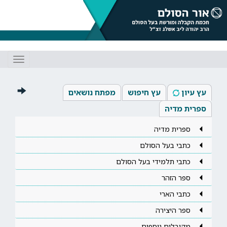
Toggle
gation
עץ עיון
עץ חיפוש
מפתח נושאים
ספרית מדיה
ספרית מדיה
כתבי בעל הסולם
כתבי תלמידי בעל הסולם
ספר הזהר
כתבי הארי
ספר היצירה
מקובלים נוספים