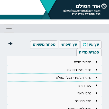
Toggle
gation
עץ עיון
עץ חיפוש
מפתח נושאים
ספרית מדיה
ספרית מדיה
כתבי בעל הסולם
כתבי תלמידי בעל הסולם
ספר הזהר
כתבי הארי
ספר היצירה
מקובלים נוספים