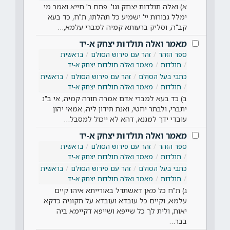
א) ואלה תולדות יצחק וגו'. פתח ר' חייא ואמר מי
ימלל גבורות יי' ישמיע כל תהלתו, ת"ח, כד בעא
קב"ה, וסליק ברעותא קמיה למברי עלמא,…
מאמר ואלה תולדות יצחק א-יד
ספר הזהר
זהר עם פירוש הסולם
בראשית
תולדות
מאמר ואלה תולדות יצחק א-יד
כתבי בעל הסולם
זהר עם פירוש הסולם
בראשית
תולדות
מאמר ואלה תולדות יצחק א-יד
ב) כד בעא למברי אדם אמרה תורה קמיה, אי ב"נ
יתברי, ולבתר יחטי, ואנת תידון ליה, אמאי יהון
עובדי ידך למגנא, דהא לא ייכול למסבל…
מאמר ואלה תולדות יצחק א-יד
ספר הזהר
זהר עם פירוש הסולם
בראשית
תולדות
מאמר ואלה תולדות יצחק א-יד
כתבי בעל הסולם
זהר עם פירוש הסולם
בראשית
תולדות
מאמר ואלה תולדות יצחק א-יד
ג) ת"ח כל מאן דאשתדל באורייתא איהו קיים
עלמא, וקיים כל עובדא ועובדא על תקוניה כדקא
יאות, ולית לך כל שייפא ושייפא דקיימא ביה
בבר…