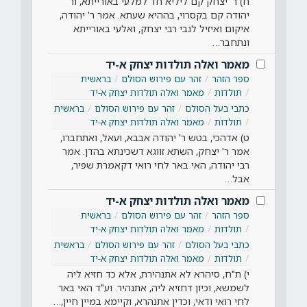
ח) ר' יצחק קם ליליא חד למלעי באורייתא, ור'
יהודה קם בקסרוי, בההיא שעתא. אמר ר' יהודה,
איקום ואיזיל לגבי רבי יצחק, ואלעי באורייתא
ונתחבר…
מאמר ואלה תולדות יצחק א-יד
ספר הזהר
זהר עם פירוש הסולם
בראשית
תולדות
מאמר ואלה תולדות יצחק א-יד
כתבי בעל הסולם
זהר עם פירוש הסולם
בראשית
תולדות
מאמר ואלה תולדות יצחק א-יד
ט) אדהכי, בטש ר' יהודה אבבא, ועאל, ואתחברו,
אמר ר' יצחק, השתא זווגא דשכינתא בהדן. אמר
רבי יהודה, האי באר לחי רואי דקאמרת שפיר,
אבל…
מאמר ואלה תולדות יצחק א-יד
ספר הזהר
זהר עם פירוש הסולם
בראשית
תולדות
מאמר ואלה תולדות יצחק א-יד
כתבי בעל הסולם
זהר עם פירוש הסולם
בראשית
תולדות
מאמר ואלה תולדות יצחק א-יד
י) ת"ח, סיהרא לא אתנהירת, אלא כד חזיא ליה
לשמשא, וכיון דחזיא ליה, אתנהיר. וע"ד האי באר
לחי רואי ודאי, וכדין אתנהרא, וקיימא במיין חיין,…