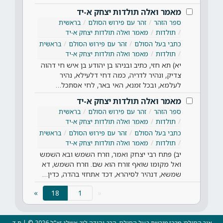
מאמר ואלה תולדות יצחק א-יד
ספר הזהר
זהר עם פירוש הסולם
בראשית
תולדות
מאמר ואלה תולדות יצחק א-יד
כתבי בעל הסולם
זהר עם פירוש הסולם
בראשית
תולדות
מאמר ואלה תולדות יצחק א-יד
יא) תא חזי, כתיב ובניהו בן יהודע בן איש חי דהוה
צדיק, ונהיר לדריה, כמה דחי דלעילא, נהיר
לעלמא, ובכל זמנא, האי באר, לחי אסתכל…
מאמר ואלה תולדות יצחק א-יד
ספר הזהר
זהר עם פירוש הסולם
בראשית
תולדות
מאמר ואלה תולדות יצחק א-יד
כתבי בעל הסולם
זהר עם פירוש הסולם
בראשית
תולדות
מאמר ואלה תולדות יצחק א-יד
יב) פתח רבי יצחק ואמר, וזרח השמש ובא השמש
ואל מקומו שואף זורח הוא שם. וזרח השמש, דא
שמשא, דנהיר לסיהרא, דכד אתחזי בהדה, כדין…
(current)
»
18
«
אור הסולם: מרכז מורשת בעל הסולם, הרב יהודה ליב אשלג זצ"ל 2026 © | ת.ד.