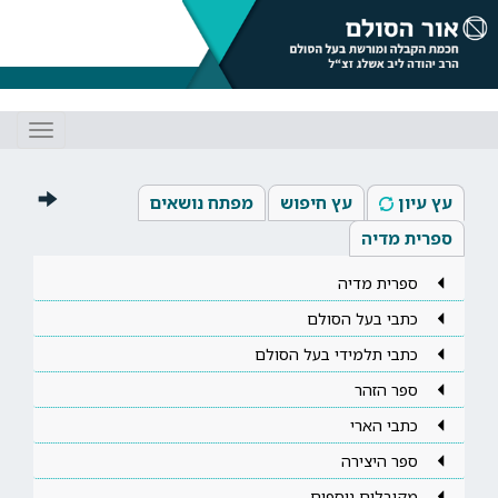
Toggle
gation
עץ עיון
עץ חיפוש
מפתח נושאים
ספרית מדיה
ספרית מדיה
כתבי בעל הסולם
כתבי תלמידי בעל הסולם
ספר הזהר
כתבי הארי
ספר היצירה
מקובלים נוספים