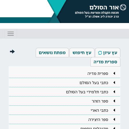
Toggle
gation
עץ עיון
עץ חיפוש
מפתח נושאים
ספרית מדיה
ספרית מדיה
כתבי בעל הסולם
כתבי תלמידי בעל הסולם
ספר הזהר
כתבי הארי
ספר היצירה
מקובלים נוספים