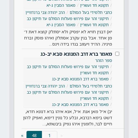
תקונא חד ועשרין
מאמר הסבין ג-יא
כתבי תלמידי בעל הסולם
הרב יהודה צבי ברנדוויין
תיקוני זהר עם פירוש מעלות הסולם עד תיקון כב
תקונא חד ועשרין
מאמר הסבין ג-יא
יא) דבגין חויא לא יפסיק ולא יסתלק קוצא דאת ד׳
מן אחד. אבל בגין עקרב אסתלק ואיהו פוסק וברח
מיניה. הה״ד ויעזוב בגדו בידה וינס…
מאמר ברא דרב המנונא סבא יב-כג
ספר הזהר
תיקוני זהר עם פירוש מעלות הסולם עד תיקון כב
תקונא חד ועשרין
מאמר ברא דרב המנונא סבא יב-כג
כתבי תלמידי בעל הסולם
הרב יהודה צבי ברנדוויין
תיקוני זהר עם פירוש מעלות הסולם עד תיקון כב
תקונא חד ועשרין
מאמר ברא דרב המנונא סבא יב-כג
יב) א״ל מאן אנת. א״ל, אנא איהו ברא דנונא חדא,
דשט בימא רברבא, ובלע כל נונין דימא, ואפיק להון
חיים לבר, ולזמנין איהו נפיק ביבשתא,…
(current)
»
48
«