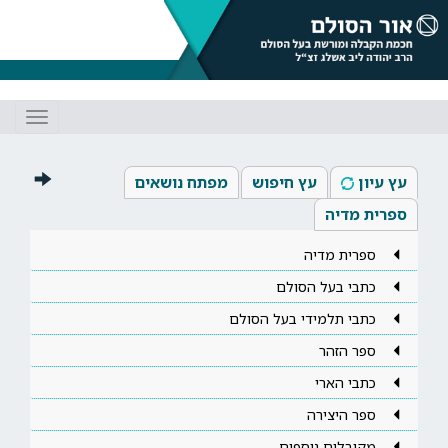
Toggle
gation
עץ עיון
עץ חיפוש
מפתח נושאים
ספרית מדיה
ספרית מדיה
כתבי בעל הסולם
כתבי תלמידי בעל הסולם
ספר הזהר
כתבי הארי
ספר היצירה
מקובלים נוספים