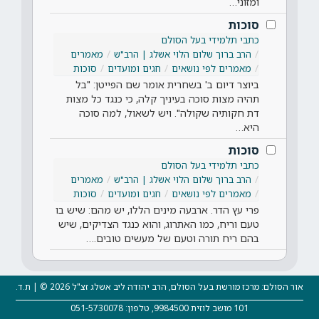
ומזוני…
סוכות
כתבי תלמידי בעל הסולם
הרב ברוך שלום הלוי אשלג | הרב"ש
מאמרים
מאמרים לפי נושאים
חגים ומועדים
סוכות
ביוצר דיום ב' בשחרית אומר שם הפייטן: "בל
תהיה מצות סוכה בעיניך קלה, כי כנגד כל מצות
דת חקותיה שקולה". ויש לשאול, למה סוכה
היא…
סוכות
כתבי תלמידי בעל הסולם
הרב ברוך שלום הלוי אשלג | הרב"ש
מאמרים
מאמרים לפי נושאים
חגים ומועדים
סוכות
פרי עץ הדר. ארבעה מינים הללו, יש מהם: שיש בו
טעם וריח, כמו האתרוג, והוא כנגד הצדיקים, שיש
בהם ריח תורה וטעם של מעשים טובים.…
אור הסולם: מרכז מורשת בעל הסולם, הרב יהודה ליב אשלג זצ"ל 2026 © | ת.ד.
101 מושב לוזית 9984500, טלפון: 051-5730078