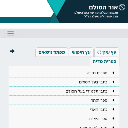
Toggle
gation
עץ עיון
עץ חיפוש
מפתח נושאים
ספרית מדיה
ספרית מדיה
כתבי בעל הסולם
כתבי תלמידי בעל הסולם
ספר הזהר
כתבי הארי
ספר היצירה
מקובלים נוספים