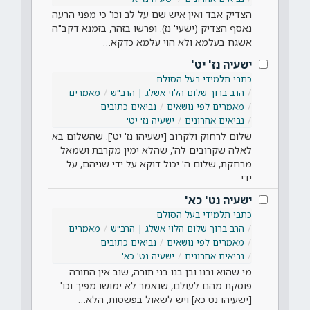
הצדיק אבד ואין איש שם על לב וכו' כי מפני הרעה
נאסף הצדיק (ישעי' נז). ופרשו בזהר, בזמנא דקב"ה
אשגח בעלמא ולא הוי עלמא כדקא…
ישעיה נז' יט'
כתבי תלמידי בעל הסולם
הרב ברוך שלום הלוי אשלג | הרב"ש
מאמרים
מאמרים לפי נושאים
נביאים כתובים
נביאים אחרונים
ישעיה נז' יט'
שלום לרחוק ולקרוב [ישעיהו נז' יט']. שהשלום בא
לאלה שקרובים לה', שהלא ימין מקרבת ושמאל
מרחקת, שלום ה' יכול דוקא על ידי שניהם, על
ידי…
ישעיה נט' כא'
כתבי תלמידי בעל הסולם
הרב ברוך שלום הלוי אשלג | הרב"ש
מאמרים
מאמרים לפי נושאים
נביאים כתובים
נביאים אחרונים
ישעיה נט' כא'
מי שהוא ובנו ובן בנו בני תורה, שוב אין התורה
פוסקת מהם לעולם, שנאמר לא ימושו מפיך וכו'.
[ישעיהו נט כא] ויש לשאול בפשטות, הלא…