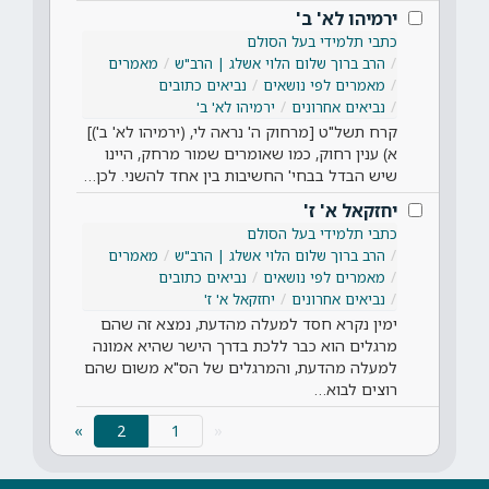
ירמיהו לא' ב'
כתבי תלמידי בעל הסולם
הרב ברוך שלום הלוי אשלג | הרב"ש
מאמרים
מאמרים לפי נושאים
נביאים כתובים
נביאים אחרונים
ירמיהו לא' ב'
קרח תשל"ט [מרחוק ה' נראה לי, (ירמיהו לא' ב')]
א) ענין רחוק, כמו שאומרים שמור מרחק, היינו
שיש הבדל בבחי' החשיבות בין אחד להשני. לכן…
יחזקאל א' ז'
כתבי תלמידי בעל הסולם
הרב ברוך שלום הלוי אשלג | הרב"ש
מאמרים
מאמרים לפי נושאים
נביאים כתובים
נביאים אחרונים
יחזקאל א' ז'
ימין נקרא חסד למעלה מהדעת, נמצא זה שהם
מרגלים הוא כבר ללכת בדרך הישר שהיא אמונה
למעלה מהדעת, והמרגלים של הס"א משום שהם
רוצים לבוא…
(current)
»
2
«