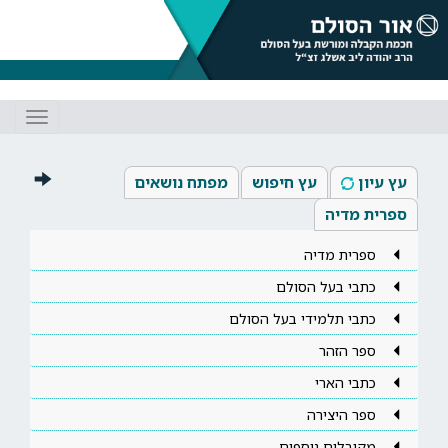
Toggle
gation
עץ עיון
עץ חיפוש
מפתח נושאים
ספרית מדיה
ספרית מדיה
כתבי בעל הסולם
כתבי תלמידי בעל הסולם
ספר הזהר
כתבי הארי
ספר היצירה
מקובלים נוספים