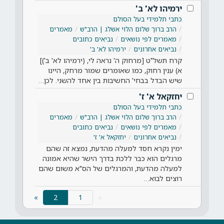
ירמיהו לא' ב'
כתבי תלמידי בעל הסולם
הרב ברוך שלום הלוי אשלג | הרב"ש
מאמרים
מאמרים לפי נושאים
נביאים כתובים
נביאים אחרונים
ירמיהו לא' ב'
קרח תשל"ט [מרחוק ה' נראה לי, (ירמיהו לא' ב')]
א) ענין רחוק, כמו שאומרים שמור מרחק, היינו
שיש הבדל בבחי' החשיבות בין אחד להשני. לכן…
יחזקאל א' ז'
כתבי תלמידי בעל הסולם
הרב ברוך שלום הלוי אשלג | הרב"ש
מאמרים
מאמרים לפי נושאים
נביאים כתובים
נביאים אחרונים
יחזקאל א' ז'
ימין נקרא חסד למעלה מהדעת, נמצא זה שהם
מרגלים הוא כבר ללכת בדרך הישר שהיא אמונה
למעלה מהדעת, והמרגלים של הס"א משום שהם
רוצים לבוא…
(current)
»
2
«