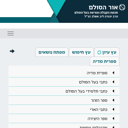
Toggle
gation
עץ עיון
עץ חיפוש
מפתח נושאים
ספרית מדיה
ספרית מדיה
כתבי בעל הסולם
כתבי תלמידי בעל הסולם
ספר הזהר
כתבי הארי
ספר היצירה
מקובלים נוספים