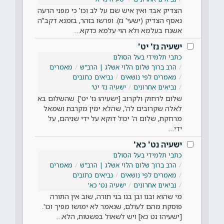
הצדיק אבד ואין איש שם על לב וכו' כי מפני הרעה
נאסף הצדיק (ישעי' נז). ופרשו בזהר, בזמנא דקב"ה
אשגח בעלמא ולא הוי עלמא כדקא…
ישעיה נז' יט'
כתבי תלמידי בעל הסולם
הרב ברוך שלום הלוי אשלג | הרב"ש
מאמרים
מאמרים לפי נושאים
נביאים כתובים
נביאים אחרונים
ישעיה נז' יט'
שלום לרחוק ולקרוב [ישעיהו נז' יט']. שהשלום בא
לאלה שקרובים לה', שהלא ימין מקרבת ושמאל
מרחקת, שלום ה' יכול דוקא על ידי שניהם, על
ידי…
ישעיה נט' כא'
כתבי תלמידי בעל הסולם
הרב ברוך שלום הלוי אשלג | הרב"ש
מאמרים
מאמרים לפי נושאים
נביאים כתובים
נביאים אחרונים
ישעיה נט' כא'
מי שהוא ובנו ובן בנו בני תורה, שוב אין התורה
פוסקת מהם לעולם, שנאמר לא ימושו מפיך וכו'.
[ישעיהו נט כא] ויש לשאול בפשטות, הלא…