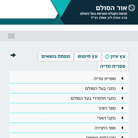
Toggle
gation
עץ עיון
עץ חיפוש
מפתח נושאים
ספרית מדיה
ספרית מדיה
כתבי בעל הסולם
כתבי תלמידי בעל הסולם
ספר הזהר
כתבי הארי
ספר היצירה
מקובלים נוספים