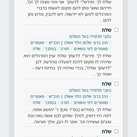
שלח לך. ופירש"י: לדעתך. אני איני מצוה לך וכו',
חייהם שאני נותן להם מקום לטעות בדברי
המרגלים למען לא יירשוה. ויש להבין, מדוע נתן
להם…
שלח
כתבי תלמידי בעל הסולם
הרב ברוך שלום הלוי אשלג | הרב"ש
מאמרים
מאמרים לפי נושאים
תורה
במדבר
שלח
שלח לך. פירש"י: לדעתך שלח. ענין המרגלים הוא
שיהיה לו מקום ללכת למעלה מהדעת. לכן
"לדעתך שלח", בכדי שיהיה לך בחינת דעת -
ואחר כך…
שלח
כתבי תלמידי בעל הסולם
הרב ברוך שלום הלוי אשלג | הרב"ש
מאמרים
מאמרים לפי נושאים
תורה
במדבר
שלח
שלח לך. במדרש (במ"ר טז,ז): ר' יהושע אומר,
למה היו דומין, למלך שזימן לבנו אשה נאה ובת
טובים ועשירה וכו'. אמר לו הבן, אלך ואראה…
שלח