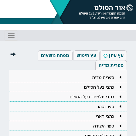
Toggle
gation
עץ עיון
עץ חיפוש
מפתח נושאים
ספרית מדיה
ספרית מדיה
כתבי בעל הסולם
כתבי תלמידי בעל הסולם
ספר הזהר
כתבי הארי
ספר היצירה
מקובלים נוספים