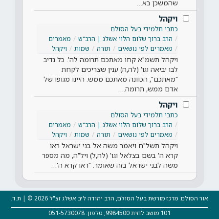
שהמשכן בא…
ויקהל
כתבי תלמידי בעל הסולם
הרב ברוך שלום הלוי אשלג | הרב"ש
מאמרים
מאמרים לפי נושאים
תורה
שמות
ויקהל
ויקהל תשמ"א קחו מאתכם תרומה לה'. כל נדיב
לבו יביאה וגו' (לה,ה) ענין שצריכים לקחת
"מאתכם", הכוונה מאתכם ממש. היינו מגופו של
אדם ממש, תרומה.…
ויקהל
כתבי תלמידי בעל הסולם
הרב ברוך שלום הלוי אשלג | הרב"ש
מאמרים
מאמרים לפי נושאים
תורה
שמות
ויקהל
ויקהל תשל"ח ויאמר משה אל בני ישראל ראו
קרא ה' בשם בצלאל וגו' (לה,ל) ויל"ה, מה מספר
משה לבני ישראל בזה שאומר: "ראו קרא ה'…
אור הסולם: מרכז מורשת בעל הסולם, הרב יהודה ליב אשלג זצ"ל 2026 © | ת.ד.
101 מושב לוזית 9984500, טלפון: 051-5730078