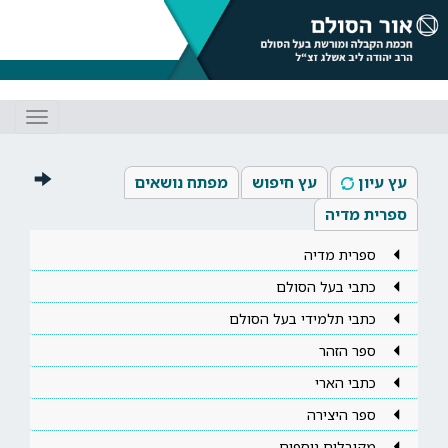
Toggle
gation
עץ עיון
עץ חיפוש
מפתח נושאים
ספרית מדיה
ספרית מדיה
כתבי בעל הסולם
כתבי תלמידי בעל הסולם
ספר הזהר
כתבי הארי
ספר היצירה
מקובלים נוספים