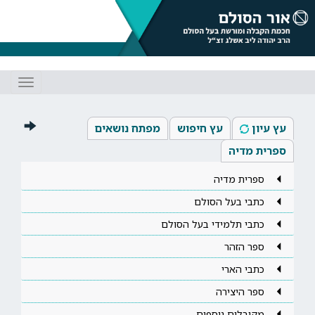
Toggle
gation
עץ עיון
עץ חיפוש
מפתח נושאים
ספרית מדיה
ספרית מדיה
כתבי בעל הסולם
כתבי תלמידי בעל הסולם
ספר הזהר
כתבי הארי
ספר היצירה
מקובלים נוספים