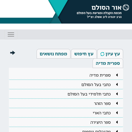
Toggle
gation
עץ עיון
עץ חיפוש
מפתח נושאים
ספרית מדיה
ספרית מדיה
כתבי בעל הסולם
כתבי תלמידי בעל הסולם
ספר הזהר
כתבי הארי
ספר היצירה
מקובלים נוספים