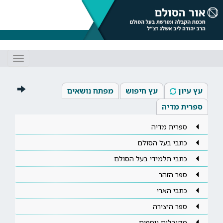
Toggle
gation
עץ עיון
עץ חיפוש
מפתח נושאים
ספרית מדיה
ספרית מדיה
כתבי בעל הסולם
כתבי תלמידי בעל הסולם
ספר הזהר
כתבי הארי
ספר היצירה
מקובלים נוספים