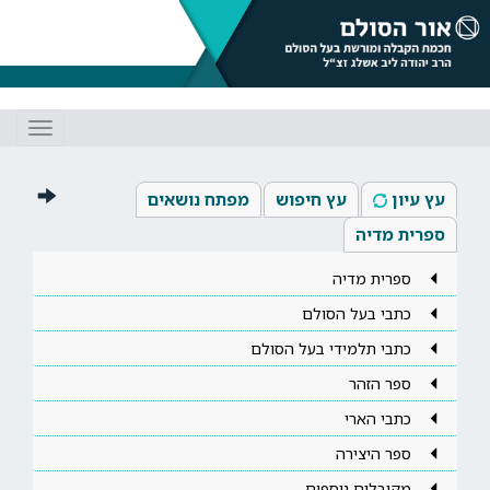
Toggle
gation
עץ עיון
עץ חיפוש
מפתח נושאים
ספרית מדיה
ספרית מדיה
כתבי בעל הסולם
כתבי תלמידי בעל הסולם
ספר הזהר
כתבי הארי
ספר היצירה
מקובלים נוספים