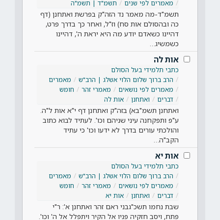
מאמרים לפי שנים
תשמ"ד | תשמ"ה
תשמ"ד-מה מאמר נד הזה"ק בפרשת ואתחנן (דף
כה ובהסולם אות סח) וז"ל, ואחר כך בדרך פרט,
דהיינו כשאדם יודע מה היא יראת ה', דהיינו
כשמשיג…
אות לה
כתבי תלמידי בעל הסולם
הרב ברוך שלום הלוי אשלג | הרב"ש
מאמרים
מאמרים לפי נושאים
מאמרי זהר
חומש
דברים
ואתחנן
אות לה
ואתחנן תשמ"בא) בזה"ק ואתחנן דף י"א אות ל"ה.
ע"פ ותפקחנה עיני שניהם וכו'. לעתיד לבוא כתוב
והולכתי עורים בדרך לא ידעו וכו' כי עתיד
הקב"ה…
אות יא
כתבי תלמידי בעל הסולם
הרב ברוך שלום הלוי אשלג | הרב"ש
מאמרים
מאמרים לפי נושאים
מאמרי זהר
חומש
דברים
ואתחנן
אות יא
שבת נחמו תשכ"גבני ראם זהר ואתחנן א': ר"י
פתח, ויסב חזקיה פניו אל הקיר ויתפלל אל ה' וכו'.