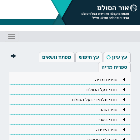
Toggle
gation
עץ עיון
עץ חיפוש
מפתח נושאים
ספרית מדיה
ספרית מדיה
כתבי בעל הסולם
כתבי תלמידי בעל הסולם
ספר הזהר
כתבי הארי
ספר היצירה
מקובלים נוספים