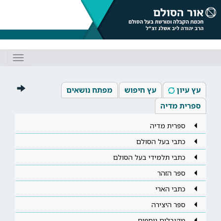
Toggle
gation
עץ עיון
עץ חיפוש
מפתח נושאים
ספרית מדיה
ספרית מדיה
כתבי בעל הסולם
כתבי תלמידי בעל הסולם
ספר הזהר
כתבי הארי
ספר היצירה
מקובלים נוספים