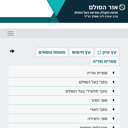
Toggle
gation
עץ עיון
עץ חיפוש
מפתח נושאים
ספרית מדיה
ספרית מדיה
כתבי בעל הסולם
כתבי תלמידי בעל הסולם
ספר הזהר
כתבי הארי
ספר היצירה
מקובלים נוספים