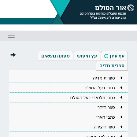
Toggle
gation
עץ עיון
עץ חיפוש
מפתח נושאים
ספרית מדיה
ספרית מדיה
כתבי בעל הסולם
כתבי תלמידי בעל הסולם
ספר הזהר
כתבי הארי
ספר היצירה
מקובלים נוספים