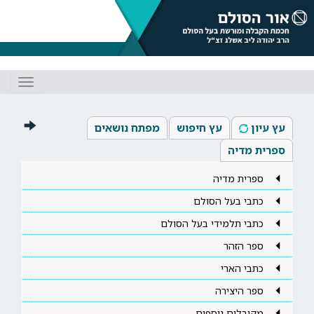
Toggle
gation
עץ עיון
עץ חיפוש
מפתח נושאים
ספרית מדיה
ספרית מדיה
כתבי בעל הסולם
כתבי תלמידי בעל הסולם
ספר הזהר
כתבי הארי
ספר היצירה
מקובלים נוספים