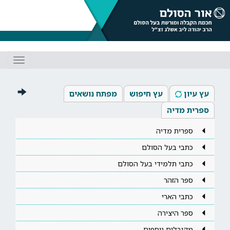
Toggle
gation
עץ עיון
עץ חיפוש
מפתח נושאים
ספרית מדיה
ספרית מדיה
כתבי בעל הסולם
כתבי תלמידי בעל הסולם
ספר הזהר
כתבי הארי
ספר היצירה
מקובלים נוספים