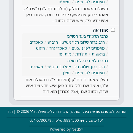
מאמרים לפי שנים
תשמ"ח
תשמ"ח מאמר ו בזה"ק (תולדות דף ל"ג) כ"ש וז"ל,
ויאהב יצחק את עשו, כי ציד בפיו וכו', שכתב כאן
איש יודע ציד, איש שדה. וכתוב…
אות עה
כתבי תלמידי בעל הסולם
הרב ברוך שלום הלוי אשלג | הרב"ש
מאמרים
מאמרים לפי נושאים
מאמרי זהר
חומש
בראשית
תולדות
אות עה
כתבי תלמידי בעל הסולם
הרב ברוך שלום הלוי אשלג | הרב"ש
מאמרים
מאמרים לפי שנים
תש"ן
תש"ן מאמר ח הזה"ק (תולדות ל"ג ובהסולם אות
ע"ה) אומר שם וז"ל: כתוב כאן איש יודע ציד איש
שדה, וכתוב שם [אצל נמרוד] הוא היה…
אור הסולם: מרכז מורשת בעל הסולם, הרב יהודה ליב אשלג זצ"ל 2026 © | ת.ד.
101 מושב לוזית 9984500, טלפון: 051-5730078
Powered by NetIS™