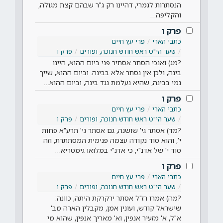
הנסתרות לגמרי, דהיינו רק ג"ר שבהם קצת מגולה,
והקליפה…
פרק ו
כתבי הארי
פרי עץ חיים
שער הי"ט ראש חודש חנוכה, ופורים
פרק ו
?מג) ואנכי הסתר אסתיר פני ביום ההוא, היינו
בינה, ולכן אין נסתר אלא בבינה. וביום ההוא, שייך
נמי בבינה, שהיא נעלמת נגד בינה, וביום ההוא…
פרק ו
כתבי הארי
פרי עץ חיים
שער הי"ט ראש חודש חנוכה, ופורים
פרק ו
?מד) אסתר גי' שושנה, גם אסתר גי' תרע"א פחות
י', והוא סוד נקודה עצמה פנימית המסתתרת, וזה
סוד י' של אדנ"י, כי אדנ"י במלואו גימטריא…
פרק ו
כתבי הארי
פרי עץ חיים
שער הי"ט ראש חודש חנוכה, ופורים
פרק ו
?מה) אמרו רז"ל אסתר ירקרקת היתה, כוונה:
שישראל קודש, ועונין אמן, מקבלין הארה מב'
א"ל, א' מזעיר אנפין, וא' מאריך אנפין, שהוא מי