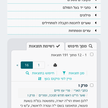
כתבי יד בעל הסולם
מילונים
שערים לחכמת הקבלה למתחילים
עזרים ומפתחות
מסך חיפוש
רשימת תוצאות
1
-
12
מתוך
191
תוצאות
(current)
»
16
«
סנן תוצאות
חיפוש בתוצאות
מיין לפי מיקום בעץ
פרק ו
כתבי הארי
פרי עץ חיים
שער הי"ט ראש חודש חנוכה, ופורים
פרק ו
?לט) ואותו הוי"ה ישרה, נתפשטה בס"ת בשעת
מעשה, ונתאמצו בשם י"ה עטרה לראשה, ע"ש כי