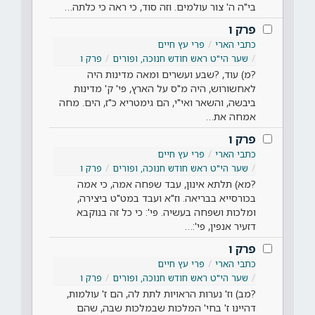
בי"ה ה' צור עולמים. וזה סוד, כי ראה כי כלתה…
פרק ו
כתבי הארי
פרי עץ חיים
שער הי"ט ראש חודש חנוכה, ופורים
פרק ו
?מ) עוד, ?שבע ועשרים ומאה מדינות היה
לאחשורוש, היה מ"ס על הארץ, פי' ק' מדינות
ביבשה, והשאר ואי"י, הם גימטריא כ"ז, הים. מחה
אמחה את…
פרק ו
כתבי הארי
פרי עץ חיים
שער הי"ט ראש חודש חנוכה, ופורים
פרק ו
?מא) תלתא אינון, עבד שפחה אמה, כי אמה
בכורסייא בבריאה. וז"א ועבד במט"ט ביצירה,
ומלכות ושפחה בעשיה. פי': כי כל זה בנוקבא
דזעיר אנפין, פי':…
פרק ו
כתבי הארי
פרי עץ חיים
שער הי"ט ראש חודש חנוכה, ופורים
פרק ו
?מב) וז' נערות הראויות לתת לה, הם ז' עולמות,
דהיינו ז' בחי' המלכות שבמלכות שבה, שהם