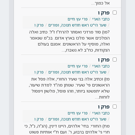
אל כמוך…
פרק ו
כתבי הארי
פרי עץ חיים
שער הי"ט ראש חודש חנוכה, ופורים
פרק ו
?מו) סוד מרדכי ואסתר להרח"ו ז"ל: כתיב ואלה
המלכים אשר מלכו בארץ אדום. בכ"מ שנאמר
ואלה, מוסיף על הראשונים. אמנם בעולם
הנקודות, כח"ב לא נשברו,…
פרק ו
כתבי הארי
פרי עץ חיים
שער הי"ט ראש חודש חנוכה, ופורים
פרק ו
מז) וכתיב אלה בני שעיר החורי, אלה פסל את
הראשונים פי' שעיר: שנותן מה"ד למדת שיעור,
שלא יתפשטו ביותר, וזהו פוסל, מלשון ויפסול
לוחות.…
פרק ו
כתבי הארי
פרי עץ חיים
שער הי"ט ראש חודש חנוכה, ופורים
פרק ו
מח) החורי: בחי' אלהים, היינו דינין, (הג"ה, נ"ל, כי
חרי גי' אלהים ברבוע, ר'. ועם ח"י אותיות פשוט