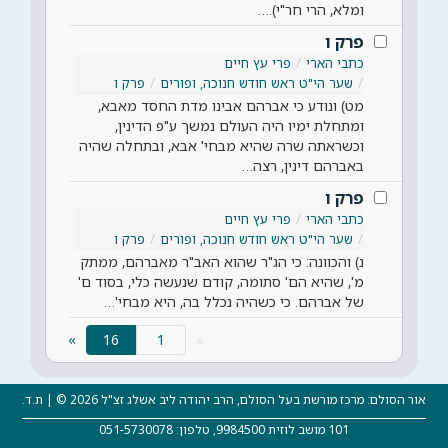
ומלא, הרי חר"י).…
פרק ו
כתבי הארי
פרי עץ חיים
שער הי"ט ראש חודש חנוכה, ופורים
פרק ו
מט) ונודע כי אברהם אבינו מדת החסד מאבא,
ומתחלת ימיו היה העולם נמשך ע"פ הדינין,
וכשראתה שרה שהיא מבחי' אבא, ובתחלה שהיה
באברהם דינין, רצה…
פרק ו
כתבי הארי
פרי עץ חיים
שער הי"ט ראש חודש חנוכה, ופורים
פרק ו
נ) והכוונה: כי הג"ר שהוא האב"ר מאברהם, ממתק
מ', שהיא הם' סתומה, קודם שנעשה כלי, בסוד ם'
של אברהם. כי כשהיה נכלל בה, היא מבחי'…
(current)
»
16
«
אור הסולם: מרכז מורשת בעל הסולם, הרב יהודה ליב אשלג זצ"ל 2026 © | ת.ד.
101 מושב לוזית 9984500, טלפון: 051-5730078