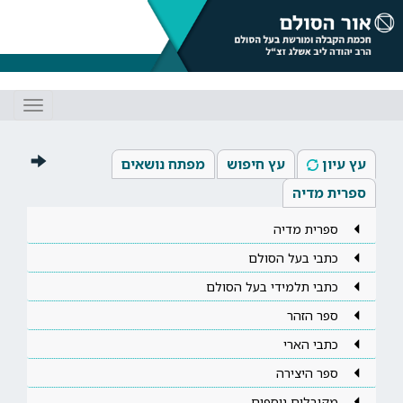
Toggle
gation
עץ עיון
עץ חיפוש
מפתח נושאים
ספרית מדיה
ספרית מדיה
כתבי בעל הסולם
כתבי תלמידי בעל הסולם
ספר הזהר
כתבי הארי
ספר היצירה
מקובלים נוספים