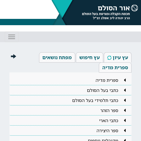
Toggle
gation
עץ עיון
עץ חיפוש
מפתח נושאים
ספרית מדיה
ספרית מדיה
כתבי בעל הסולם
כתבי תלמידי בעל הסולם
ספר הזהר
כתבי הארי
ספר היצירה
מקובלים נוספים