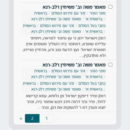
מאמר משה וב' משיחין רלב-רנא
ספר הזהר
זהר עם פירוש הסולם
בראשית
בראשית א'
מאמר משה וב' משיחין רלב-רנא
כתבי בעל הסולם
זהר עם פירוש הסולם
בראשית
בראשית א'
מאמר משה וב' משיחין רלב-רנא
רמו) וישראל יהון כי עץ נחמד למראה, ויתחזר
עלייהו שופרא, דאתמר ביה השליך משמים ארץ
תפארת ישראל. ועץ הדעת טוב ורע, אדחיין מנייהו,
ולא מתדבקין,…
מאמר משה וב' משיחין רלב-רנא
ספר הזהר
זהר עם פירוש הסולם
בראשית
בראשית א'
מאמר משה וב' משיחין רלב-רנא
כתבי בעל הסולם
זהר עם פירוש הסולם
בראשית
בראשית א'
מאמר משה וב' משיחין רלב-רנא
רמז) ומיד דיפקון ישראל מן גלותא, עמא קדישא
לחוד, מיד נהר דהוה חרב ויבש אתמר ביה, ונהר
יוצא מעדן דא ו' להשקות את הגן, ונהר…
(current)
»
2
«