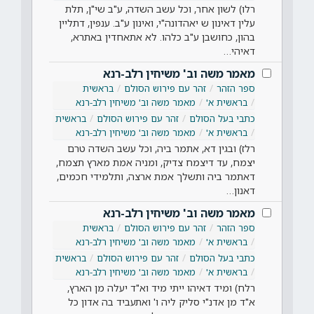
רלו) לשון אחר, וכל עשב השדה, ע"ב שי"ן, תלת
עלין דאינון ש יאהדונה"י, ואינון ע"ב. ענפין, דתליין
בהון, כחושבן ע"ב כלהו. לא אתאחדין באתרא,
דאיהי…
מאמר משה וב' משיחין רלב-רנא
ספר הזהר
זהר עם פירוש הסולם
בראשית
בראשית א'
מאמר משה וב' משיחין רלב-רנא
כתבי בעל הסולם
זהר עם פירוש הסולם
בראשית
בראשית א'
מאמר משה וב' משיחין רלב-רנא
רלז) ובגין דא, אתמר ביה, וכל עשב השדה טרם
יצמח, עד דיצמח צדיק, ומניה אמת מארץ תצמח,
דאתמר ביה ותשלך אמת ארצה, ותלמידי חכמים,
דאנון…
מאמר משה וב' משיחין רלב-רנא
ספר הזהר
זהר עם פירוש הסולם
בראשית
בראשית א'
מאמר משה וב' משיחין רלב-רנא
כתבי בעל הסולם
זהר עם פירוש הסולם
בראשית
בראשית א'
מאמר משה וב' משיחין רלב-רנא
רלח) ומיד דאיהו ייתי מיד וא"ד יעלה מן הארץ,
א"ד מן אדנ"י סליק ליה ו' ואתעביד בה אדון כל