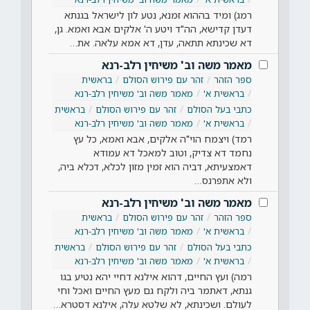
רמג) ומיד בההוא זמנא, נטע לון לישראל בגנתא
דעדן קדישא, הה"ד ויטע ה' אלקים אבא ואמא. גן,
דא שכינתא תתאה, עדן, דא אמא עלאה. את…
מאמר משה וב' משיחין רלב-רנא
ספר הזהר
זהר עם פירוש הסולם
בראשית
בראשית א'
מאמר משה וב' משיחין רלב-רנא
כתבי בעל הסולם
זהר עם פירוש הסולם
בראשית
בראשית א'
מאמר משה וב' משיחין רלב-רנא
רמד) ויצמח הוי"ה אלקים, אבא ואמא, כל עץ
נחמד דא צדיק, וטוב למאכל דא עמודא
דאמצעיתא, דביה הוא זמין מזון לכלא, דכלא ביה,
ולא אתפרנס…
מאמר משה וב' משיחין רלב-רנא
ספר הזהר
זהר עם פירוש הסולם
בראשית
בראשית א'
מאמר משה וב' משיחין רלב-רנא
כתבי בעל הסולם
זהר עם פירוש הסולם
בראשית
בראשית א'
מאמר משה וב' משיחין רלב-רנא
רמה) ועץ החיים, דהוא אילנא דחיי יהא נטיע בגו
גנתא, דאתמר ביה ולקח גם מעץ החיים ואכל וחי
לעולם. ושכינתא, לא שלטא עלה, אילנא דסטרא…