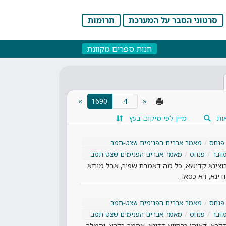
סרטוני הסבר על המערכת
תרומות
חנות ספרים מקוונת
»
1690
«
(current)
ות
מיין לפי מיקום בעץ
פנחס
מאמר אברים הפנימים שצט-תמב
דבר
פנחס
מאמר אברים הפנימים שצט-תמב
וצינא קדישא, כל מה דאמרת שפיר, אבל מוחא
 ודינא, דא כסא…
פנחס
מאמר אברים הפנימים שצט-תמב
דבר
פנחס
מאמר אברים הפנימים שצט-תמב
 דלבא, דאיהו כרסייא דדינא. אתמר בלבא, והמלך