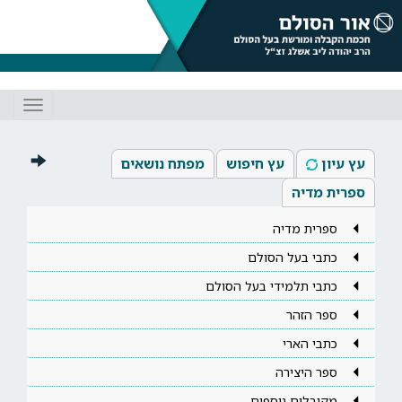
Toggle
gation
עץ עיון
עץ חיפוש
מפתח נושאים
ספרית מדיה
ספרית מדיה
כתבי בעל הסולם
כתבי תלמידי בעל הסולם
ספר הזהר
כתבי הארי
ספר היצירה
מקובלים נוספים