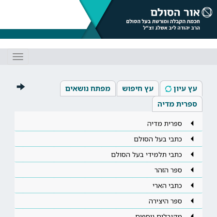
Toggle
gation
עץ עיון
עץ חיפוש
מפתח נושאים
ספרית מדיה
ספרית מדיה
כתבי בעל הסולם
כתבי תלמידי בעל הסולם
ספר הזהר
כתבי הארי
ספר היצירה
מקובלים נוספים