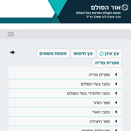
Toggle
gation
עץ עיון
עץ חיפוש
מפתח נושאים
ספרית מדיה
ספרית מדיה
כתבי בעל הסולם
כתבי תלמידי בעל הסולם
ספר הזהר
כתבי הארי
ספר היצירה
מקובלים נוספים