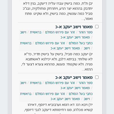
יב) ת"ח, כמה בישין עברו עליה דיעקב, בגין דלא
יתדבק בההוא יצר הרע, ויתרחק מחולקיה, ובג"כ
סביל כמה עונשין, כמה בישין, ולא שקיט. פתח
ואמר,…
מאמר וישב יעקב א-כ
ספר הזהר
זהר עם פירוש הסולם
בראשית
וישב
מאמר וישב יעקב א-כ
כתבי בעל הסולם
זהר עם פירוש הסולם
בראשית
וישב
מאמר וישב יעקב א-כ
יג) יעקב כמה סביל, בישין על בישין תדיר, כד"א
לא שלותי: בביתא דלבן, ולא יכילנא לאשתזבא
מניה. ולא שקטתי: מעשו, מההוא צערא דצער לי,
ההוא…
מאמר וישב יעקב א-כ
ספר הזהר
זהר עם פירוש הסולם
בראשית
וישב
מאמר וישב יעקב א-כ
כתבי בעל הסולם
זהר עם פירוש הסולם
בראשית
וישב
מאמר וישב יעקב א-כ
יד) ויבא רגז: דא רוגזא וערבוביא דיוסף, דאיהו
קשיא מכלהו, מגו רחימותא דיעקב לגבי דיוסף,