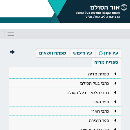
Toggle
gation
עץ עיון
עץ חיפוש
מפתח נושאים
ספרית מדיה
ספרית מדיה
כתבי בעל הסולם
כתבי תלמידי בעל הסולם
ספר הזהר
כתבי הארי
ספר היצירה
מקובלים נוספים