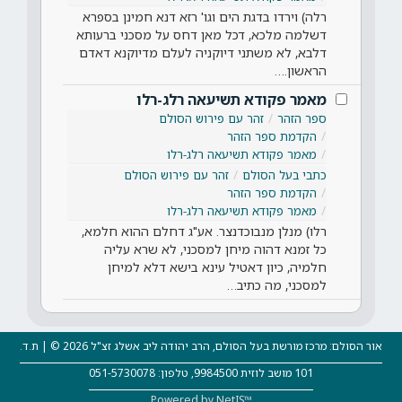
רלה) וירדו בדגת הים וגו' רזא דנא חמינן בספרא
דשלמה מלכא, דכל מאן דחס על מסכני ברעותא
דלבא, לא משתני דיוקניה לעלם מדיוקנא דאדם
הראשון.…
מאמר פקודא תשיעאה רלג-רלו
ספר הזהר
זהר עם פירוש הסולם
הקדמת ספר הזהר
מאמר פקודא תשיעאה רלג-רלו
כתבי בעל הסולם
זהר עם פירוש הסולם
הקדמת ספר הזהר
מאמר פקודא תשיעאה רלג-רלו
רלו) מנלן מנבוכדנצר. אע"ג דחלם ההוא חלמא,
כל זמנא דהוה מיחן למסכני, לא שרא עליה
חלמיה, כיון דאטיל עינא בישא דלא למיחן
למסכני, מה כתיב…
אור הסולם: מרכז מורשת בעל הסולם, הרב יהודה ליב אשלג זצ"ל 2026 © | ת.ד.
101 מושב לוזית 9984500, טלפון: 051-5730078
Powered by NetIS™